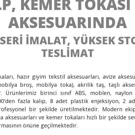
LP, KEMER TOKASI
AKSESUARINDA
SERİ İMALAT, YÜKSEK STO
TESLİMAT
ları, hazır giyim tekstil aksesuarları, avize aksesu
obilya broş, mobilya toka), akrilik taş, taşlı akse
. Ürünlerimiz birinci sınıf ABS, moblen, naylon
00'den fazla kalıp, 8 adet plastik enjeksiyon, 2 
profesyonel bir şekilde üretilmektedir. Modern e
ya aksesuarları ve kemer tokaları hızlı bir şekilde s
rmasının önüne geçilmektedir.