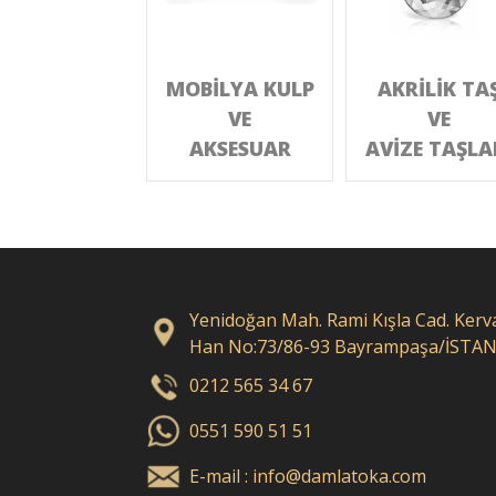
MOBİLYA KULP
AKRİLİK TA
VE
VE
AKSESUAR
AVİZE TAŞLA
Yenidoğan Mah. Rami Kışla Cad. Kerv
Han No:73/86-93 Bayrampaşa/İSTA
0212 565 34 67
0551 590 51 51
E-mail : info@damlatoka.com