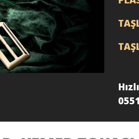
TAŞ
TAŞ
Hızl
0551