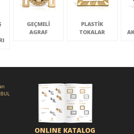
Ş
GEÇMELİ
PLASTİK
AGRAF
TOKALAR
AK
RI
an
NBUL
ONLINE KATALOG