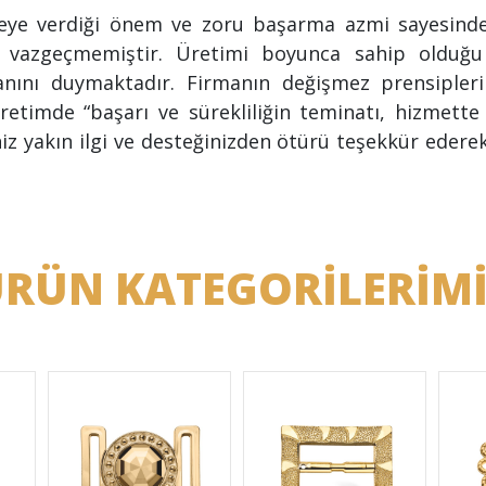
iteye verdiği önem ve zoru başarma azmi sayesind
 vazgeçmemiştir. Üretimi boyunca sahip olduğu 
anını duymaktadır. Firmanın değişmez prensipler
etimde “başarı ve sürekliliğin teminatı, hizmette 
iz yakın ilgi ve desteğinizden ötürü teşekkür edere
RÜN KATEGORİLERİM