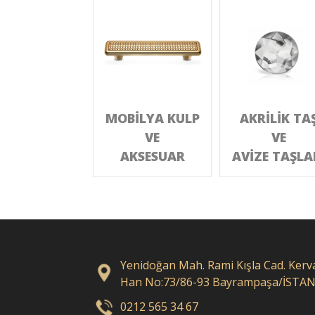
MOBİLYA KULP
AKRİLİK TA
VE
VE
AKSESUAR
AVİZE TAŞLA
Yenidoğan Mah. Rami Kışla Cad. Kerv
Han No:73/86-93 Bayrampaşa/İSTA
0212 565 34 67