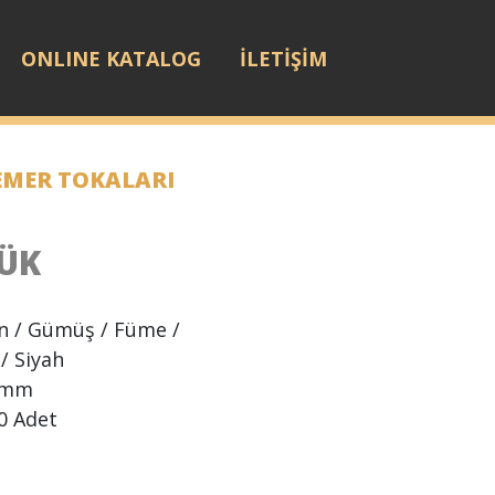
ONLINE KATALOG
İLETİŞİM
EMER TOKALARI
ÜK
ın / Gümüş / Füme /
 / Siyah
 mm
0 Adet