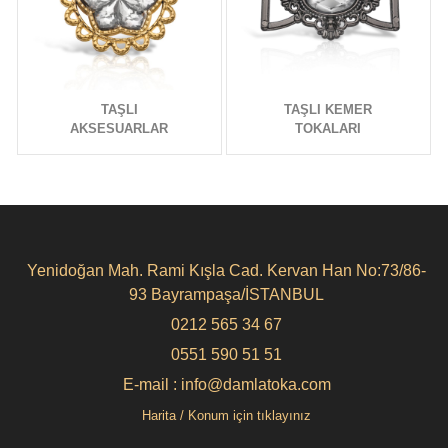
TAŞLI
TAŞLI KEMER
AKSESUARLAR
TOKALARI
Yenidoğan Mah. Rami Kışla Cad. Kervan Han No:73/86-
93 Bayrampaşa/İSTANBUL
0212 565 34 67
0551 590 51 51
E-mail : info@damlatoka.com
Harita / Konum için tıklayınız