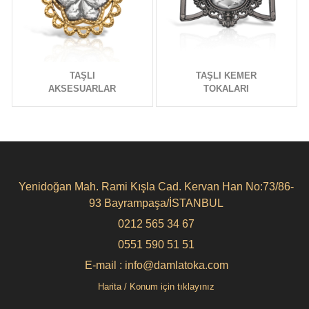
TAŞLI
TAŞLI KEMER
AKSESUARLAR
TOKALARI
Yenidoğan Mah. Rami Kışla Cad. Kervan Han No:73/86-
93 Bayrampaşa/İSTANBUL
0212 565 34 67
0551 590 51 51
E-mail : info@damlatoka.com
Harita / Konum için tıklayınız