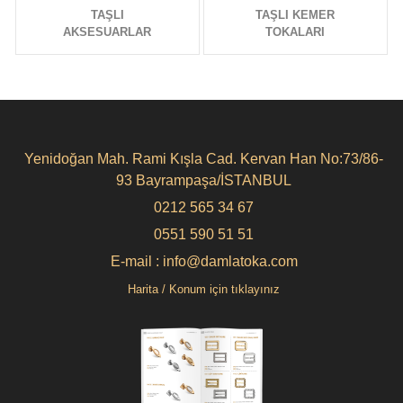
TAŞLI
TAŞLI KEMER
AKSESUARLAR
TOKALARI
Yenidoğan Mah. Rami Kışla Cad. Kervan Han No:73/86-
93 Bayrampaşa/İSTANBUL
0212 565 34 67
0551 590 51 51
E-mail : info@damlatoka.com
Harita / Konum için tıklayınız