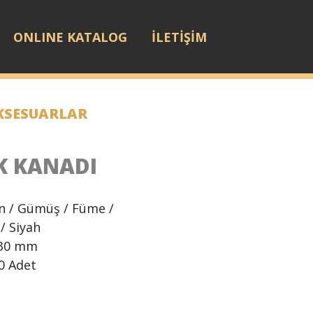
ONLINE KATALOG
İLETİŞİM
AKSESUARLAR
K KANADI
ın / Gümüş / Füme /
 / Siyah
30 mm
0 Adet