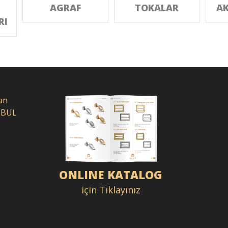
AGRAF
TOKALAR
AK
RI
an
NBUL
ONLINE KATALOG
için Tıklayınız