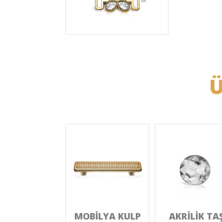
Ü
MOBİLYA KULP
AKRİLİK TA