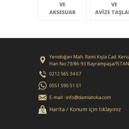
VE
VE
AKSESUAR
AVİZE TAŞLA
Yenidoğan Mah. Rami Kışla Cad. Kerv
Han No:73/86-93 Bayrampaşa/İSTA
0212 565 34 67
0551 590 51 51
E-mail : info@damlatoka.com
Harita / Konum için tıklayınız