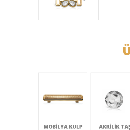
Ü
MOBİLYA KULP
AKRİLİK TA