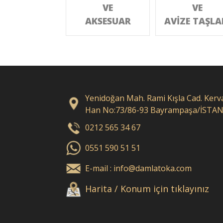
VE
VE
AKSESUAR
AVİZE TAŞLA
Yenidoğan Mah. Rami Kışla Cad. Kerv
Han No:73/86-93 Bayrampaşa/İSTA
0212 565 34 67
0551 590 51 51
E-mail : info@damlatoka.com
Harita / Konum için tıklayınız