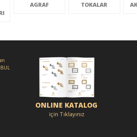
AGRAF
TOKALAR
AK
RI
an
NBUL
ONLINE KATALOG
için Tıklayınız