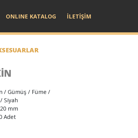
ONLINE KATALOG
İLETİŞİM
AKSESUARLAR
İN
ın / Gümüş / Füme /
 / Siyah
x20 mm
0 Adet