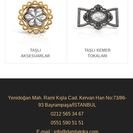
TAŞLI
TAŞLI KEMER
AKSESUARLAR
TOKALARI
Yenidoğan Mah. Rami Kışla Cad. Kervan Han No:73/86-
93 Bayrampaşa/İSTANBUL
0212 565 34 67
0551 590 51 51
E-mail : info@damlatoka.com