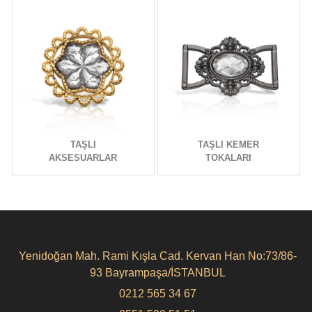
TAŞLI
TAŞLI KEMER
AKSESUARLAR
TOKALARI
Yenidoğan Mah. Rami Kışla Cad. Kervan Han No:73/86-
93 Bayrampaşa/İSTANBUL
0212 565 34 67