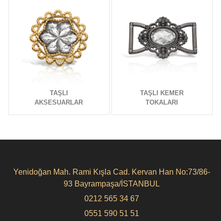
TAŞLI
TAŞLI KEMER
AKSESUARLAR
TOKALARI
Yenidoğan Mah. Rami Kışla Cad. Kervan Han No:73/86-
93 Bayrampaşa/İSTANBUL
0212 565 34 67
0551 590 51 51