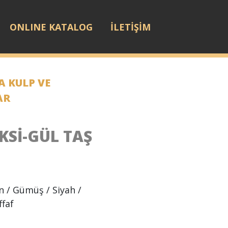
ONLINE KATALOG
İLETİŞİM
 KULP VE
AR
KSİ-GÜL TAŞ
n / Gümüş / Siyah /
ffaf