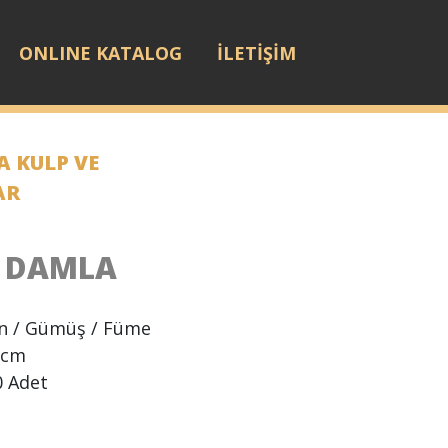
ONLINE KATALOG
İLETİŞİM
 KULP VE
AR
I DAMLA
ın / Gümüş / Füme
 cm
 Adet